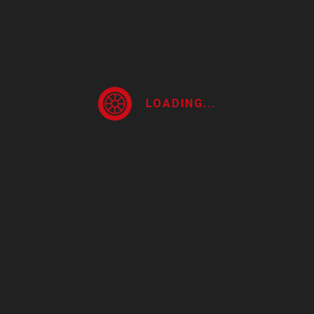
rso.
LOADING...
 cartera pendiente que tiene la entidad con EPS y entidades t
rso.